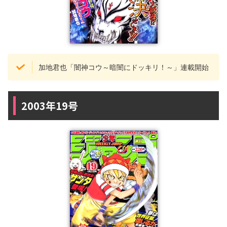
加地君也「闇神コウ～暗闇にドッキリ！～」連載開始
2003年19号