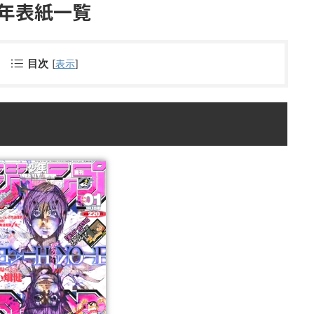
4年表紙一覧
目次
[
表示
]