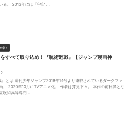
る。 2013年には『宇宙 ...
神拳！
指をすべて取り込め！『呪術廻戦』【ジャンプ漫画神
/12
』とは 週刊少年ジャンプ2018年14号より連載されているダークファ
画。 2020年10月にTVアニメ化。 作者は芥見下々。 本作の前日譚とな
呪術高等専門 ...