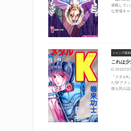
連載してい
な登場キャ
ジャンプ漫画
これは少
2022/12
『メタルK』
たSFアク
後も同人誌な