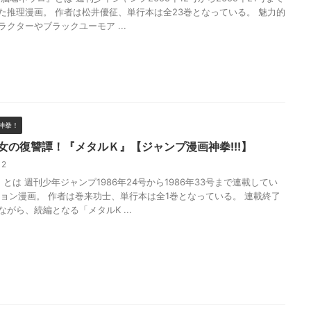
た推理漫画。 作者は松井優征、単行本は全23巻となっている。 魅力的
ラクターやブラックユーモア ...
神拳！
女の復讐譚！『メタルＫ』【ジャンプ漫画神拳!!!】
/12
とは 週刊少年ジャンプ1986年24号から1986年33号まで連載してい
ション漫画。 作者は巻来功士、単行本は全1巻となっている。 連載終了
がら、続編となる「メタルK ...