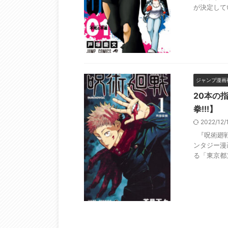
が決定してい
ジャンプ漫画
20本の
拳!!!】
2022/12
『呪術廻戦
ンタジー漫
る「東京都立