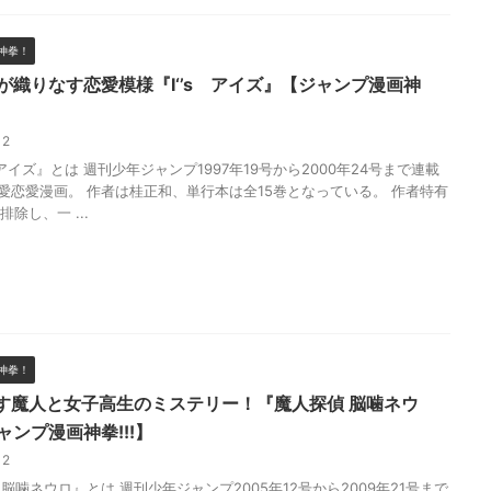
神拳！
)”が織りなす恋愛模様『I‘’s アイズ』【ジャンプ漫画神
/12
イズ』とは 週刊少年ジャンプ1997年19号から2000年24号まで連載
愛恋愛漫画。 作者は桂正和、単行本は全15巻となっている。 作者特有
排除し、一 ...
神拳！
食す魔人と女子高生のミステリー！『魔人探偵 脳噛ネウ
ャンプ漫画神拳!!!】
/12
脳噛ネウロ』とは 週刊少年ジャンプ2005年12号から2009年21号まで