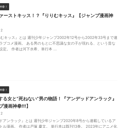
神拳！
ァーストキッス！？『りりむキッス』【ジャンプ漫画神
/12
ッス』とは 週刊少年ジャンプ2002年12号から2002年33号まで連
ラブコメ漫画。 ある男のもとに不思議な女の子が現れる、という昔な
定。 作者は河下水希、単行本 ...
神拳！
にする女と”死ねない”男の物語！『アンデッドアンラック』
漫画神拳!!!】
/12
ドアンラック』とは 週刊少年ジャンプ2020年8号から連載しているア
トル漫画。 作者は戸塚 慶文。 単行本は既刊13巻。 2023年にアニメ化