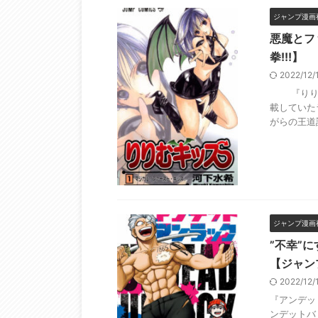
ジャンプ漫画
悪魔とフ
拳!!!】
2022/12
『りりむキ
載していた
がらの王道設
ジャンプ漫画
”不幸”
【ジャンプ
2022/12
『アンデッ
ンデットバ