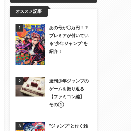
オススメ記事
あの号が〇万円！？
1
プレミアが付いてい
る”少年ジャンプ”を
紹介！
週刊少年ジャンプの
2
ゲームを振り返る
【ファミコン編】
その①
”ジャンプ”と付く雑
3