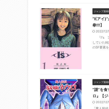
ジャンプ漫画
“I(アイ
拳!!!】
2022/12
『I"s ア
していた純
のSF要素を
ジャンプ漫画
”謎”を
ロ』【ジ
2022/12
『魔人探偵 