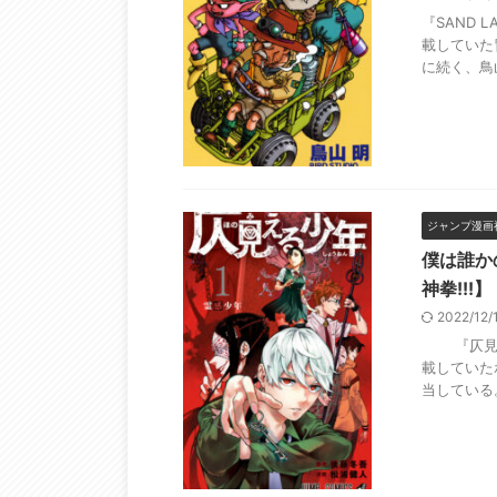
『SAND 
載していた
に続く、鳥山
ジャンプ漫画
僕は誰か
神拳!!!】
2022/12
『仄見える
載していた
当している。