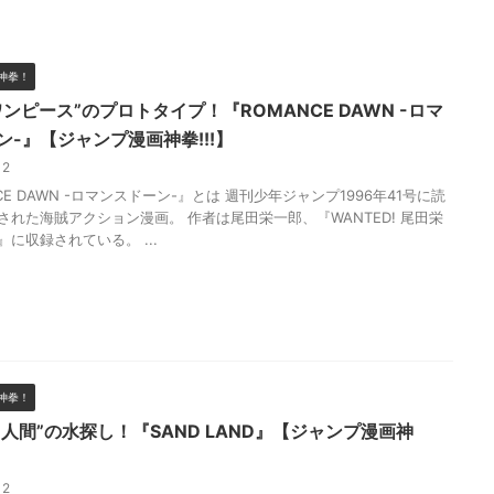
神拳！
ンピース”のプロトタイプ！『ROMANCE DAWN -ロマ
ン-』【ジャンプ漫画神拳!!!】
/12
CE DAWN -ロマンスドーン-』とは 週刊少年ジャンプ1996年41号に読
された海賊アクション漫画。 作者は尾田栄一郎、『WANTED! 尾田栄
に収録されている。 ...
神拳！
”人間”の水探し！『SAND LAND』【ジャンプ漫画神
/12