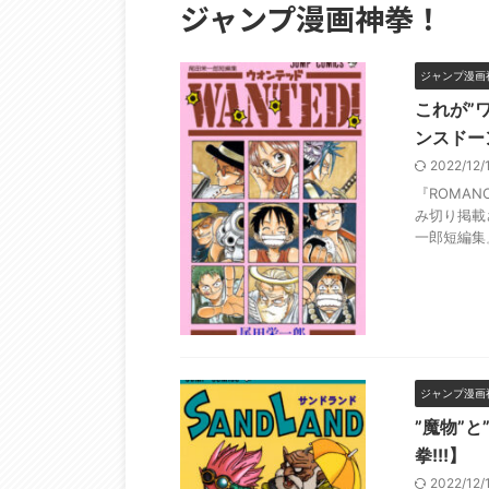
ジャンプ漫画神拳！
ジャンプ漫画
これが”ワ
ンスドー
2022/12
『ROMAN
み切り掲載
一郎短編集』
ジャンプ漫画
”魔物”と
拳!!!】
2022/12