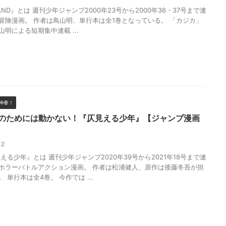
LAND』とは 週刊少年ジャンプ2000年23号から2000年36・37号まで連
冒険漫画。 作者は鳥山明、単行本は全1巻となっている。 「カジカ」
明による短期集中連載 ...
神拳！
のためには動かない！『仄見える少年』【ジャンプ漫画
/12
少年』とは 週刊少年ジャンプ2020年39号から2021年18号まで連
ホラーバトルアクション漫画。 作者は松浦健人、原作は後藤冬吾が担
 単行本は全4巻。 今作では ...