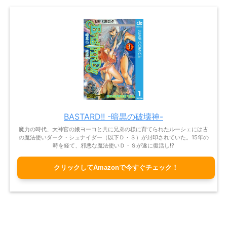
BASTARD!! -暗黒の破壊神-
魔力の時代、大神官の娘ヨーコと共に兄弟の様に育てられたルーシェには古
の魔法使いダーク・シュナイダー（以下Ｄ・Ｓ）が封印されていた。15年の
時を経て、邪悪な魔法使いＤ・Ｓが遂に復活し!?
クリックしてAmazonで今すぐチェック！