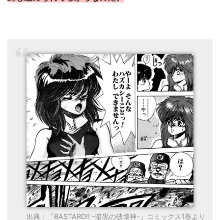
出典：「BASTARD!! -暗黒の破壊神-」コミックス1巻より