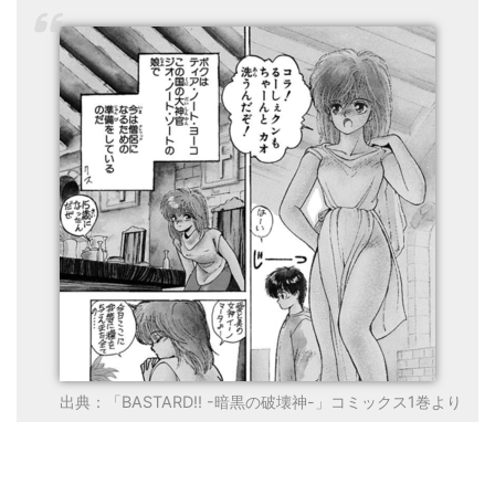
出典：「BASTARD!! -暗黒の破壊神-」コミックス1巻より