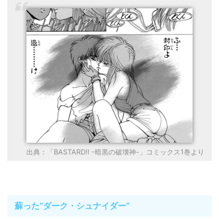
出典：「BASTARD!! -暗黒の破壊神-」コミックス1巻より
蘇った”ダーク・シュナイダー”