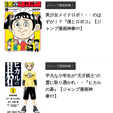
ジャンプ漫画神拳！
美少女メイドロボ！・・のは
ずが！？『僕とロボコ』【ジ
ャンプ漫画神拳!!!】
ジャンプ漫画神拳！
平凡な小学生が”天才棋士”の
霊に取り憑かれ・・『ヒカル
の碁』【ジャンプ漫画神
拳!!!】