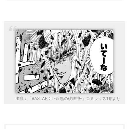
出典：「BASTARD!! -暗黒の破壊神-」コミックス1巻より