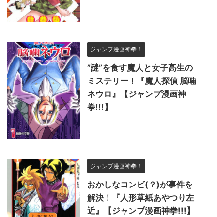
ジャンプ漫画神拳！
”謎”を食す魔人と女子高生の
ミステリー！『魔人探偵 脳噛
ネウロ』【ジャンプ漫画神
拳!!!】
ジャンプ漫画神拳！
おかしなコンビ(？)が事件を
解決！『人形草紙あやつり左
近』【ジャンプ漫画神拳!!!】