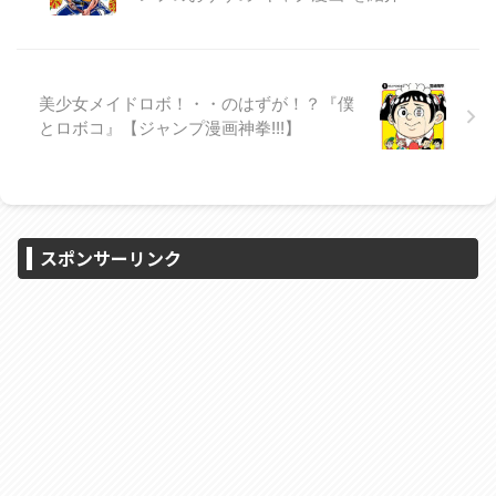
美少女メイドロボ！・・のはずが！？『僕
とロボコ』【ジャンプ漫画神拳!!!】
スポンサーリンク